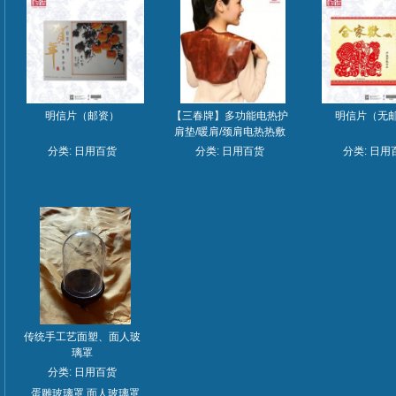
明信片（邮资）
【三春牌】多功能电热护
明信片（无
肩垫/暖肩/颈肩电热热敷
垫/缓解肩颈疲劳
分类:
日用百货
分类:
日用百货
分类:
日用
传统手工艺面塑、面人玻
璃罩
分类:
日用百货
蛋雕玻璃罩.面人玻璃罩